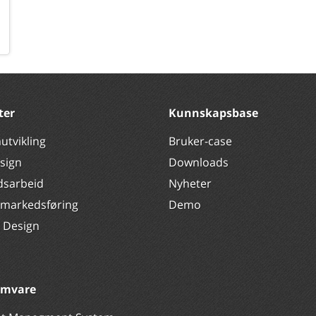
ter
Kunnskapsbase
utvikling
Bruker-case
sign
Downloads
dsarbeid
Nyheter
 markedsføring
Demo
k Design
amvare