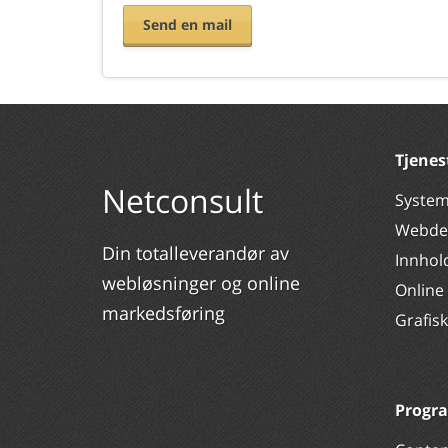
Send en mail
Tjenes
Netconsult
System
Webde
Din totalleverandør av
Innhol
webløsninger og online
Online
markedsføring
Grafis
Progr