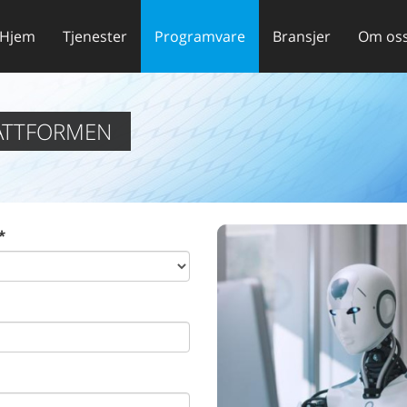
Hjem
Tjenester
Programvare
Bransjer
Om os
LATTFORMEN
*